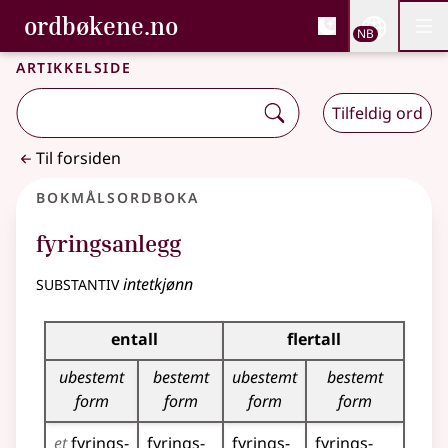
, Bokmålsordboka og N
ordbøkene.no
Nettsi
NB
Men
Gå til hovedinnhold
Tilgjengelighet
Bokmålsordboka og Nynorskordboka
Artikkelside
Tilfeldig ord
Til forsiden
Bokmålsordboka
fyringsanlegg
substantiv
intetkjønn
Bøyingstabell for dette substantivet
entall
flertall
ubestemt
bestemt
ubestemt
bestemt
form
form
form
form
et
fyrings­
fyrings­
fyrings­
fyrings­