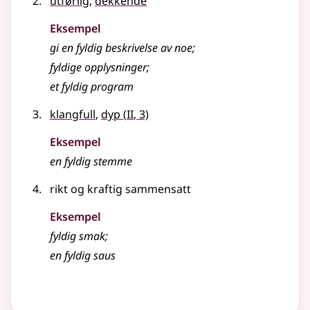
utførlig
,
dekkende
Eksempel
gi en
fyldig
beskrivelse av noe
;
fyldige
opplysninger
;
et
fyldig
program
2
klangfull
,
dyp
(
II
, 3)
Eksempel
en
fyldig
stemme
rikt og kraftig sammensatt
Eksempel
fyldig smak
;
en fyldig saus