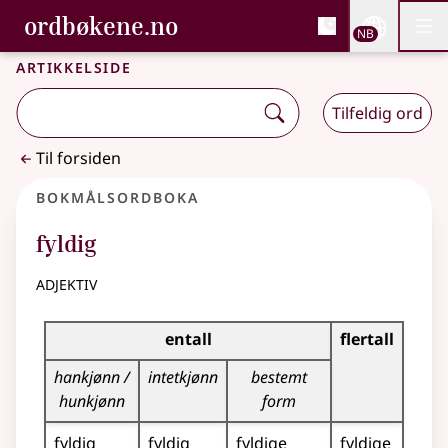
, Bokmålsordboka og N
ordbøkene.no
Nettsi
NB
Men
Gå til hovedinnhold
Tilgjengelighet
Bokmålsordboka og Nynorskordboka
Artikkelside
Tilfeldig ord
Til forsiden
Bokmålsordboka
fyldig
adjektiv
Bøyingstabell for dette adjektivet
entall
flertall
hankjønn /
intetkjønn
bestemt
hunkjønn
form
fyldig
fyldig
fyldige
fyldige