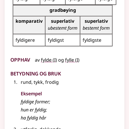
Bøyingstabell for dette adjektivet (gradbøying)
gradbøying
komparativ
superlativ
superlativ
ubestemt form
bestemt form
fyldigere
fyldigst
fyldigste
Opphav
1
1
av
fylde
(
I)
og
fylle
(
I)
Betydning og bruk
rund, tykk, frodig
Eksempel
fyldige
former
;
hun er
fyldig
;
ha
fyldig
hår