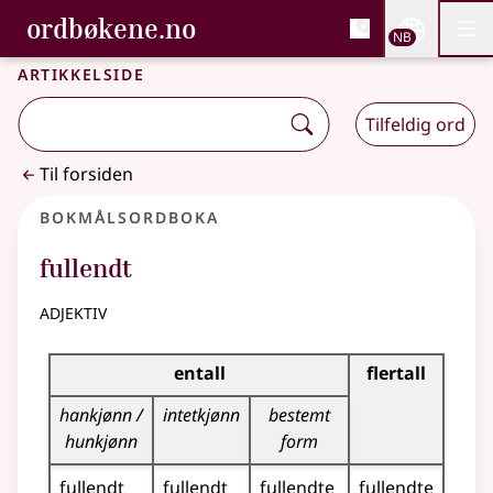
, Bokmålsordboka og N
ordbøkene.no
Nettsi
NB
Men
Gå til hovedinnhold
Tilgjengelighet
Bokmålsordboka og Nynorskordboka
Artikkelside
Tilfeldig ord
Til forsiden
Bokmålsordboka
fullendt
adjektiv
Bøyingstabell for dette adjektivet
entall
flertall
hankjønn /
intetkjønn
bestemt
hunkjønn
form
fullendt
fullendt
fullendte
fullendte