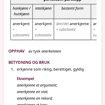
hankjønn /
intetkjønn
bestemt form
flert
hunkjønn
anerkjent
anerkjent
den/det
anerkjente
anerkj
+
+
+ substantiv
+
substantiv
substantiv
substan
Opphav
av
tysk
anerkennen
Betydning og bruk
erkjenne som riktig, berettiget, gyldig
Eksempel
anerkjenne
et argument
;
anerkjenne
en stat
;
anerkjenne
en rekord
;
anerkjenne
et krav