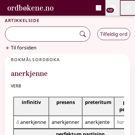
, Bokmålsordboka og N
ordbøkene.no
Nettsi
NB
Men
Gå til hovedinnhold
Tilgjengelighet
Bokmålsordboka og Nynorskordboka
Artikkelside
Tilfeldig ord
Til forsiden
Bokmålsordboka
anerkjenne
verb
Bøyingstabell for dette verbet
infinitiv
presens
preteritum
pres
perfe
å
anerkjenne
anerkjenner
anerkjente
har
ane
Bøyingstabell for dette verbet (partisippformer)
perfektum partisipp