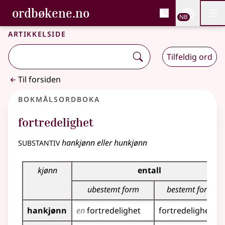
, Bokmålsordboka og N
ordbøkene.no
Nettsi
NB
Men
Gå til hovedinnhold
Tilgjengelighet
Bokmålsordboka og Nynorskordboka
Artikkelside
Tilfeldig ord
Til forsiden
Bokmålsordboka
fortredelighet
substantiv
hankjønn eller hunkjønn
Bøyingstabell for dette substantivet
kjønn
entall
ubestemt form
bestemt form
hankjønn
en
fortredelighet
fortredeligheten