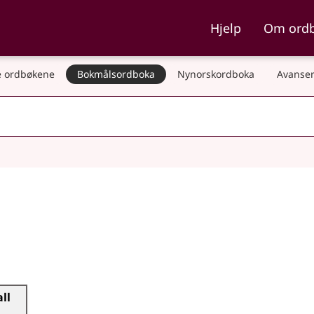
ka og Nynorskordboka
Hjelp
Om ord
 ordbøkene
Bokmålsordboka
Nynorskordboka
Avanser
all