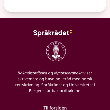
Bokmålsordboka
og
Nynorskordboka
viser
skrivemåte og bøyning i tråd med norsk
rettskrivning. Språkrådet og Universitetet i
Bergen står bak ordbøkene.
Til forsiden