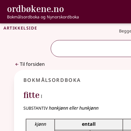
, Bokmålsordbo
ordbøkene.no
Gå til hovedinnhold
Tilgjengelighet
Bokmålsordboka og Nynorskordboka
Artikkelside
Begge
Til forsiden
Bokmålsordboka
1
fitte
I
substantiv
hankjønn eller hunkjønn
Bøyingstabell for dette substantivet
kjønn
entall