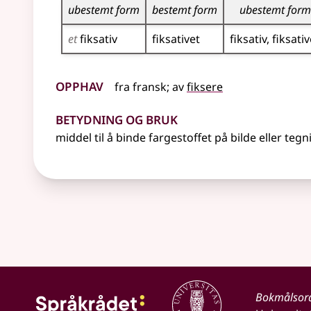
ubestemt form
bestemt form
ubestemt form
et
fiksativ
fiksativet
fiksativ
fiksativ
Opphav
fra
fransk
;
av
fiksere
Betydning og bruk
middel til å binde fargestoffet på bilde eller tegn
Bokmålsor