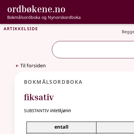
, Bokmålsordbo
ordbøkene.no
Gå til hovedinnhold
Tilgjengelighet
Bokmålsordboka og Nynorskordboka
Artikkelside
Begge
Til forsiden
Bokmålsordboka
fiksativ
substantiv
intetkjønn
Bøyingstabell for dette substantivet
entall