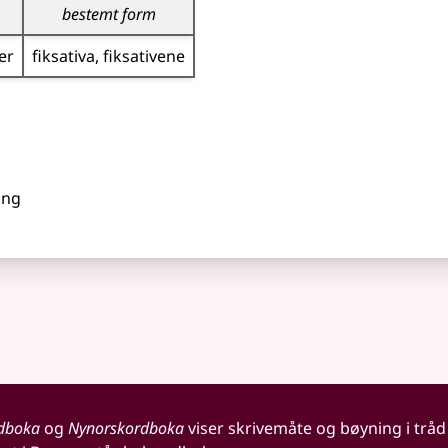
bestemt form
er
fiksativa
fiksativene
ing
dboka
og
Nynorskordboka
viser skrivemåte og bøyning i tråd