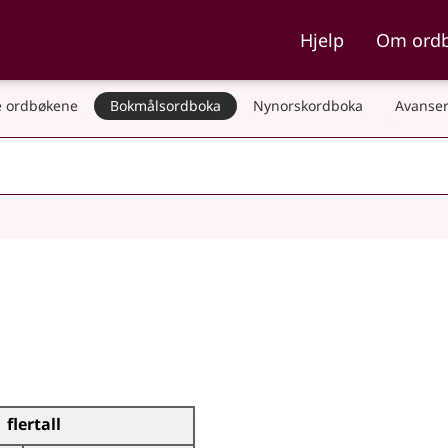
ka og Nynorskordboka
Hjelp
Om ord
 ordbøkene
Bokmålsordboka
Nynorskordboka
Avanser
flertall