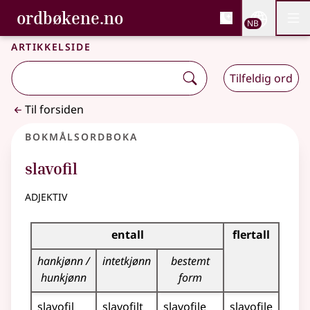
, Bokmålsordboka og N
ordbøkene.no
Nettsi
NB
Men
Gå til hovedinnhold
Tilgjengelighet
Bokmålsordboka og Nynorskordboka
Artikkelside
Tilfeldig ord
Til forsiden
Bokmålsordboka
slavofil
adjektiv
Bøyingstabell for dette adjektivet
entall
flertall
hankjønn /
intetkjønn
bestemt
hunkjønn
form
slavofil
slavofilt
slavofile
slavofile