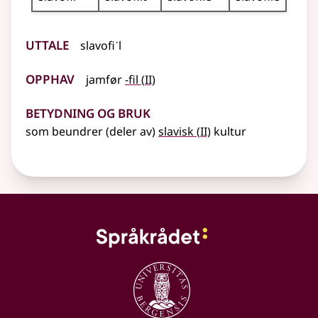
Uttale
slavofiˊl
Opphav
2
jamfør
-fil
(
II)
Betydning og bruk
2
som beundrer (deler av)
slavisk
(
II)
kultur