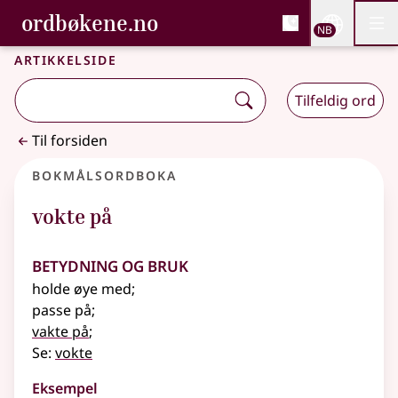
, Bokmålsordboka og N
ordbøkene.no
Nettsi
NB
Men
Gå til hovedinnhold
Tilgjengelighet
Bokmålsordboka og Nynorskordboka
Artikkelside
Tilfeldig ord
Til forsiden
Bokmålsordboka
vokte på
Betydning og bruk
holde øye med
;
passe på
;
vakte på
;
Se:
vokte
Eksempel