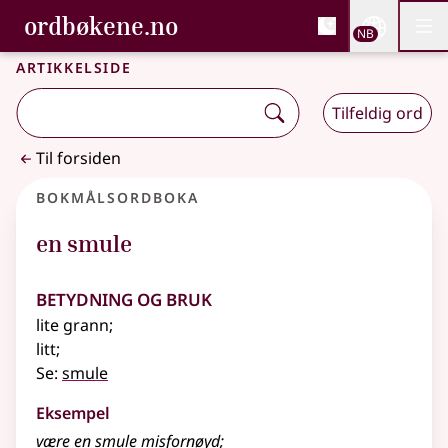
, Bokmålsordboka og N
ordbøkene.no
Nettsi
NB
Men
Gå til hovedinnhold
Tilgjengelighet
Bokmålsordboka og Nynorskordboka
Artikkelside
Tilfeldig ord
Til forsiden
Bokmålsordboka
en smule
Betydning og bruk
lite grann
;
litt
;
Se:
smule
Eksempel
være en smule misfornøyd
;