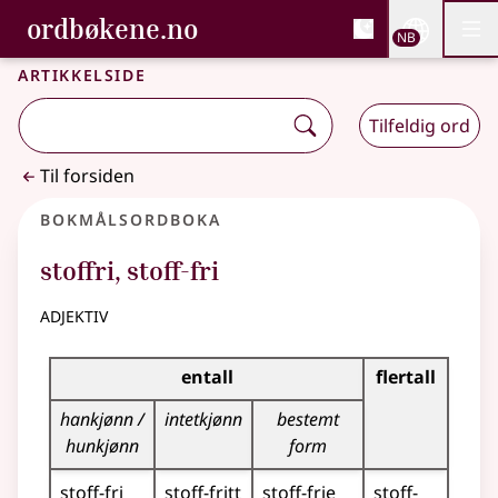
, Bokmålsordboka og N
ordbøkene.no
Nettsi
NB
Men
Gå til hovedinnhold
Tilgjengelighet
Bokmålsordboka og Nynorskordboka
Artikkelside
Tilfeldig ord
Til forsiden
Bokmålsordboka
stoffri
,
stoff-fri
adjektiv
Bøyingstabell for dette adjektivet
entall
flertall
hankjønn /
intetkjønn
bestemt
hunkjønn
form
stoff-fri
stoff-fritt
stoff-frie
stoff-