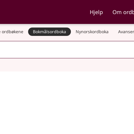
ka og Nynorskordboka
Hjelp
Om ord
 ordbøkene
Bokmålsordboka
Nynorskordboka
Avanser