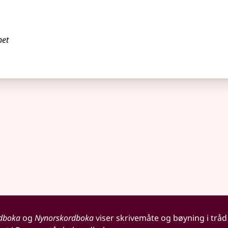
net
dboka
og
Nynorskordboka
viser skrivemåte og bøyning i tråd