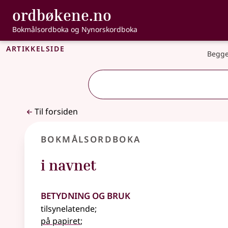
, Bokmålsordbo
ordbøkene.no
Gå til hovedinnhold
Tilgjengelighet
Bokmålsordboka og Nynorskordboka
Artikkelside
Begge
Til forsiden
Bokmålsordboka
i navnet
Betydning og bruk
tilsynelatende
;
på papiret
;