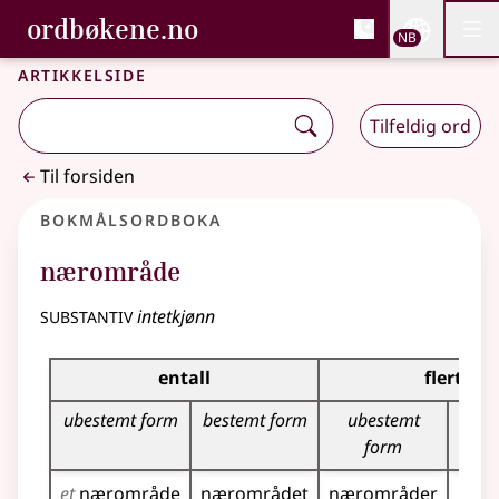
, Bokmålsordboka og N
ordbøkene.no
Nettsi
NB
Men
Gå til hovedinnhold
Tilgjengelighet
Bokmålsordboka og Nynorskordboka
Artikkelside
Tilfeldig ord
Til forsiden
Bokmålsordboka
nærområde
substantiv
intetkjønn
Bøyingstabell for dette substantivet
entall
flertall
ubestemt form
bestemt form
ubestemt
bes
form
et
nærområde
nærområdet
nærområder
nær