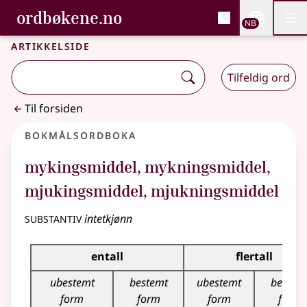
, Bokmålsordboka og N
ordbøkene.no
Nettsi
NB
Men
Gå til hovedinnhold
Tilgjengelighet
Bokmålsordboka og Nynorskordboka
Artikkelside
Tilfeldig ord
Til forsiden
Bokmålsordboka
mykingsmiddel
,
mykningsmiddel
,
mjukingsmiddel
,
mjukningsmiddel
substantiv
intetkjønn
Bøyingstabell for dette substantivet
entall
flertall
ubestemt
bestemt
ubestemt
bestem
form
form
form
form