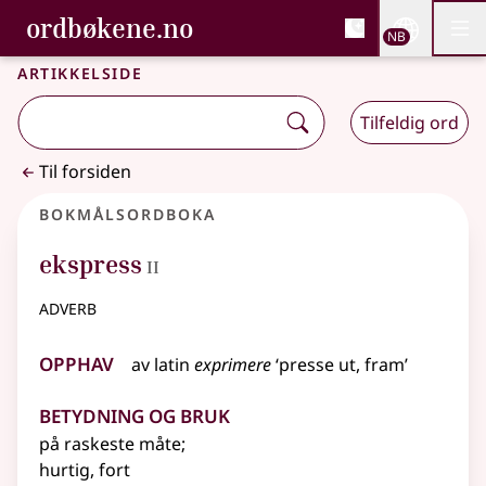
, Bokmålsordboka og N
ordbøkene.no
Nettsi
NB
Men
Gå til hovedinnhold
Tilgjengelighet
Bokmålsordboka og Nynorskordboka
Artikkelside
Tilfeldig ord
Til forsiden
Bokmålsordboka
2
ekspress
II
adverb
Opphav
av
latin
exprimere
‘presse ut, fram’
Betydning og bruk
på raskeste måte
;
hurtig, fort