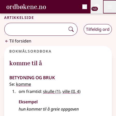
, Bokmålsordboka og N
ordbøkene.no
Nettsi
NB
Men
Gå til hovedinnhold
Tilgjengelighet
Bokmålsordboka og Nynorskordboka
Artikkelside
Tilfeldig ord
Til forsiden
Bokmålsordboka
komme til å
Betydning og bruk
Se:
komme
2
om framtid:
skulle
(1)
,
ville
(
II
, 4)
Eksempel
hun kommer til å greie oppgaven