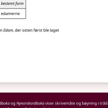
bestemt form
edamerne
en
Edam
, der osten først ble laget
dboka
og
Nynorskordboka
viser skrivemåte og bøyning i tråd