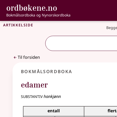
, Bokmålsordbo
ordbøkene.no
Gå til hovedinnhold
Tilgjengelighet
Bokmålsordboka og Nynorskordboka
Artikkelside
Begge
Til forsiden
Bokmålsordboka
edamer
substantiv
hankjønn
Bøyingstabell for dette substantivet
entall
flert