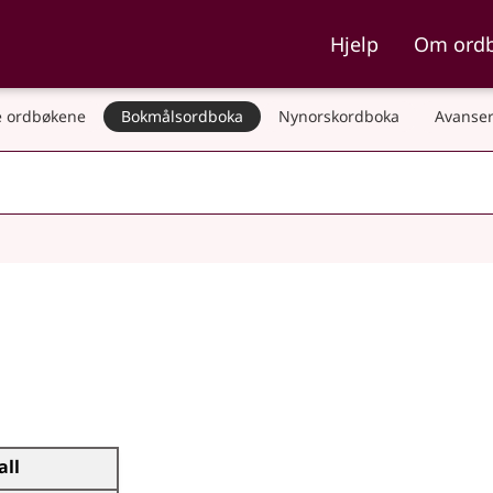
ka og Nynorskordboka
Hjelp
Om ord
 ordbøkene
Bokmålsordboka
Nynorskordboka
Avanser
all