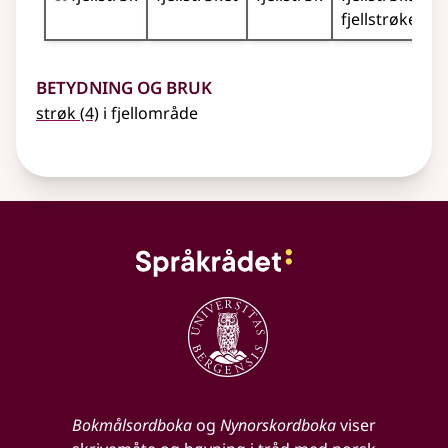
fjellstrøkene
Betydning og bruk
strøk
(4)
i fjellområde
Bokmålsordboka
og
Nynorskordboka
viser