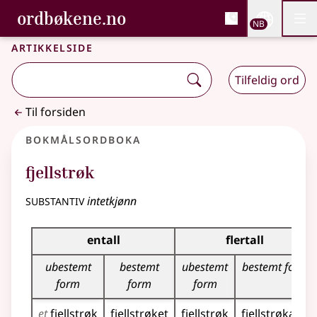
, Bokmålsordboka og N
ordbøkene.no
Nettsi
NB
Men
Gå til hovedinnhold
Tilgjengelighet
Bokmålsordboka og Nynorskordboka
Artikkelside
Tilfeldig ord
Til forsiden
Bokmålsordboka
fjellstrøk
substantiv
intetkjønn
Bøyingstabell for dette substantivet
entall
flertall
ubestemt
bestemt
ubestemt
bestemt form
form
form
form
et
fjellstrøk
fjellstrøket
fjellstrøk
fjellstrøka