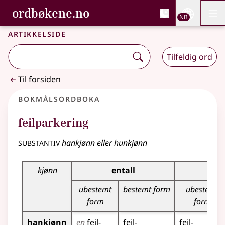
, Bokmålsordboka og N
ordbøkene.no
Nettsi
NB
Men
Gå til hovedinnhold
Tilgjengelighet
Bokmålsordboka og Nynorskordboka
Artikkelside
Tilfeldig ord
Til forsiden
Bokmålsordboka
feilparkering
substantiv
hankjønn eller hunkjønn
Bøyingstabell for dette substantivet
kjønn
entall
f
ubestemt
bestemt form
ubestemt
form
form
hankjønn
en
feil­
feil­
feil­