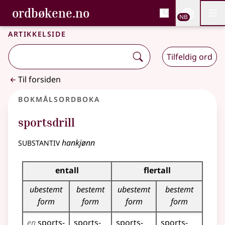
, Bokmålsordboka og N
ordbøkene.no
Nettsi
NB
Men
Gå til hovedinnhold
Tilgjengelighet
Bokmålsordboka og Nynorskordboka
Artikkelside
Tilfeldig ord
Til forsiden
Bokmålsordboka
sportsdrill
substantiv
hankjønn
Bøyingstabell for dette substantivet
entall
flertall
ubestemt
bestemt
ubestemt
bestemt
form
form
form
form
en
sports­
sports­
sports­
sports­