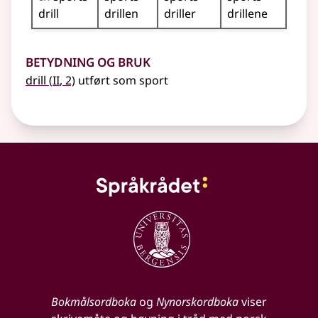
drill
drillen
driller
drillene
Betydning og bruk
2
drill
(
II
, 2)
utført som sport
Bokmålsordboka
og
Nynorskordboka
viser