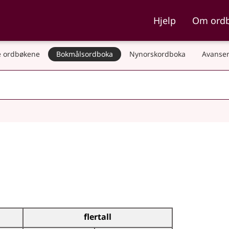
ka og Nynorskordboka
Hjelp
Om ord
 ordbøkene
Bokmålsordboka
Nynorskordboka
Avanser
flertall