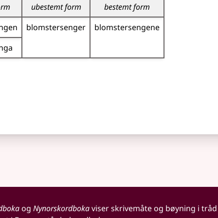
orm
ubestemt form
bestemt form
engen
blomster­senger
blomster­sengene
enga
dboka
og
Nynorskordboka
viser skrivemåte og bøyning i tråd