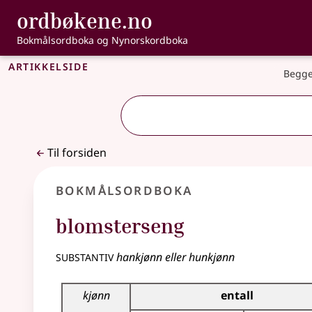
, Bokmålsordbo
ordbøkene.no
Gå til hovedinnhold
Tilgjengelighet
Bokmålsordboka og Nynorskordboka
Artikkelside
Begge
Til forsiden
Bokmålsordboka
blomsterseng
substantiv
hankjønn eller hunkjønn
Bøyingstabell for dette substantivet
kjønn
entall