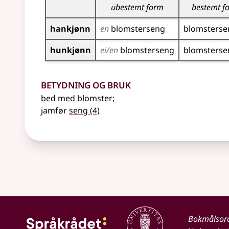
ubestemt form
bestemt f
hankjønn
en
blomster­seng
blomster­s
hunkjønn
ei/en
blomster­seng
blomster­s
Betydning og bruk
bed
med blomster
;
jamfør
seng
(4)
Bokmålsor