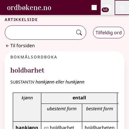
, Bokmålsordboka og N
ordbøkene.no
Nettsi
NB
Men
Gå til hovedinnhold
Tilgjengelighet
Bokmålsordboka og Nynorskordboka
Artikkelside
Tilfeldig ord
Til forsiden
Bokmålsordboka
holdbarhet
substantiv
hankjønn eller hunkjønn
Bøyingstabell for dette substantivet
kjønn
entall
ubestemt form
bestemt form
u
hankjønn
en
holdbarhet
holdbarheten
hol