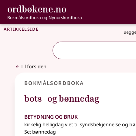
, Bokmålsordbo
ordbøkene.no
Gå til hovedinnhold
Tilgjengelighet
Bokmålsordboka og Nynorskordboka
Artikkelside
Begge
Til forsiden
Bokmålsordboka
bots- og bønnedag
Betydning og bruk
kirkelig helligdag viet til syndsbekjennelse og b
Se:
bønnedag