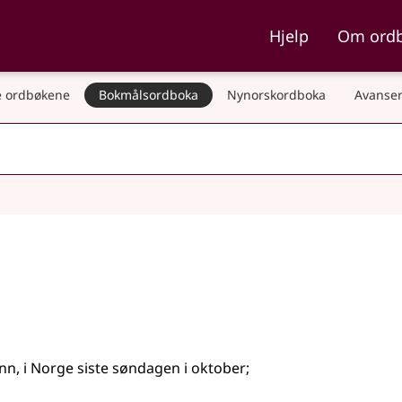
ka og Nynorskordboka
Hjelp
Om ord
 ordbøkene
Bokmålsordboka
Nynorskordboka
Avanser
ønn, i Norge siste søndagen i oktober
;