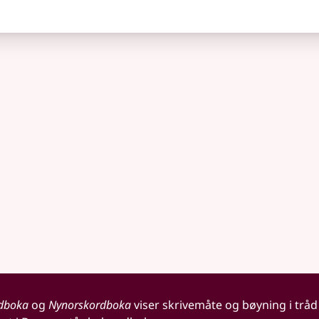
dboka
og
Nynorskordboka
viser skrivemåte og bøyning i tråd