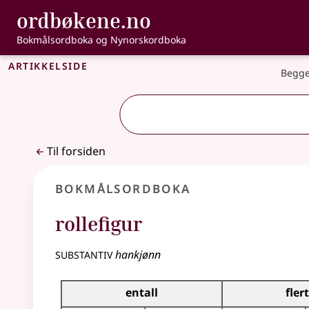
, Bokmålsordbo
ordbøkene.no
Gå til hovedinnhold
Tilgjengelighet
Bokmålsordboka og Nynorskordboka
Artikkelside
Begge
Til forsiden
Bokmålsordboka
rollefigur
substantiv
hankjønn
Bøyingstabell for dette substantivet
entall
flert