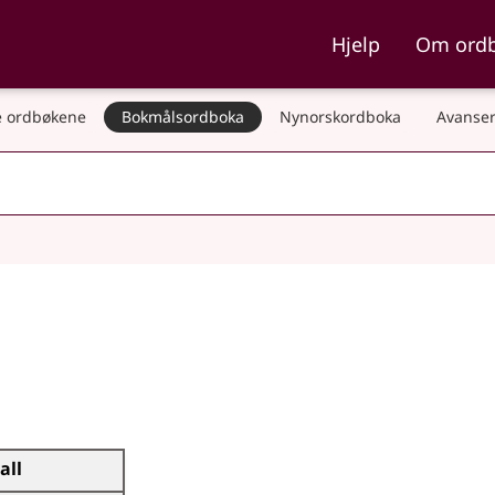
ka og Nynorskordboka
Hjelp
Om ord
 ordbøkene
Bokmålsordboka
Nynorskordboka
Avanser
all