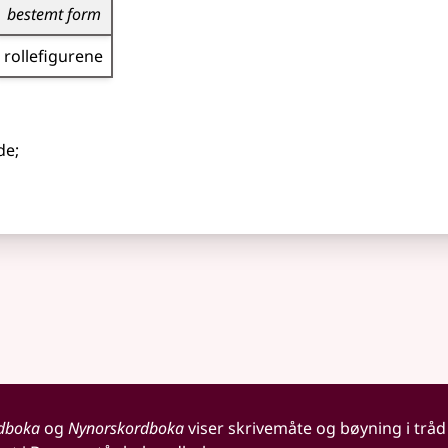
bestemt form
rollefigurene
nde
;
dboka
og
Nynorskordboka
viser skrivemåte og bøyning i tråd