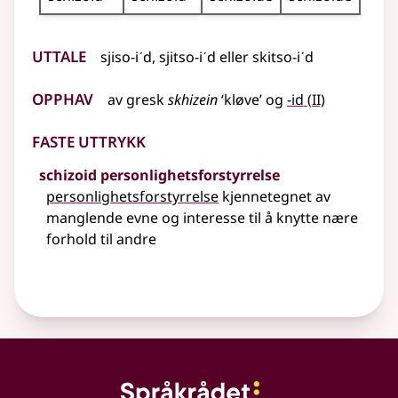
Uttale
sjiso-iˊd, sjitso-iˊd
eller
skitso-iˊd
Opphav
2
av gresk
skhizein
‘kløve’ og
-id
(
II)
Faste uttrykk
schizoid personlighetsforstyrrelse
personlighetsforstyrrelse
kjennetegnet av
manglende evne og interesse til å knytte nære
forhold til andre