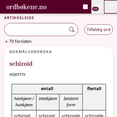
, Bokmålsordboka og N
ordbøkene.no
Nettsi
NB
Men
Gå til hovedinnhold
Tilgjengelighet
Bokmålsordboka og Nynorskordboka
Artikkelside
Tilfeldig ord
Til forsiden
Bokmålsordboka
schizoid
adjektiv
Bøyingstabell for dette adjektivet
entall
flertall
hankjønn /
intetkjønn
bestemt
hunkjønn
form
schizoid
schizoid
schizoide
schizoide