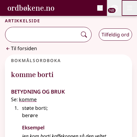
, Bokmålsordboka og N
ordbøkene.no
Nettsi
NB
Men
Gå til hovedinnhold
Tilgjengelighet
Bokmålsordboka og Nynorskordboka
Artikkelside
Tilfeldig ord
Til forsiden
Bokmålsordboka
komme borti
Betydning og bruk
Se:
komme
støte borti
;
berøre
Eksempel
jeg kom borti kaffekoppen så den veltet