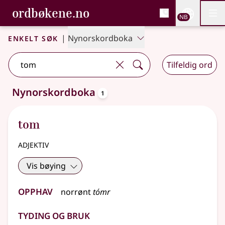
, Bokmålsordboka og N
ordbøkene.no
Nettsi
NB
Men
Gå til hovedinnhold
Tilgjengelighet
Bokmålsordboka og Nynorskordboka
Enkelt søk
|
Nynorskordboka
Tilfeldig ord
oppslagsord
Nynorskordboka
1
Ett treff
.
Ytterligere søkeforslag tilgjengelige
tom
adjektiv
Vis bøying
Opphav
norrønt
tómr
Tyding og bruk