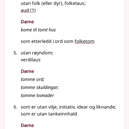
utan folk (
eller
dyr), folkelaus
;
aud
(1)
Døme
kome til tomt hus
som etterledd i ord som
folketom
utan røyndom
;
verdilaus
Døme
tomme ord
;
tomme skuldingar
;
tomme lovnader
som er utan vilje, initiativ, idear
og liknande
;
som er utan tankeinnhald
Døme