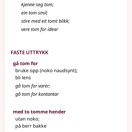
kjenne seg tom
;
ein tom smil
;
stire med eit tomt blikk
;
vere tom for idear
Faste uttrykk
gå tom for
bruke opp (noko naudsynt)
;
bli lens
gå tom for varer
;
gå tom for kontantar
med to tomme hender
utan noko
;
på berr bakke