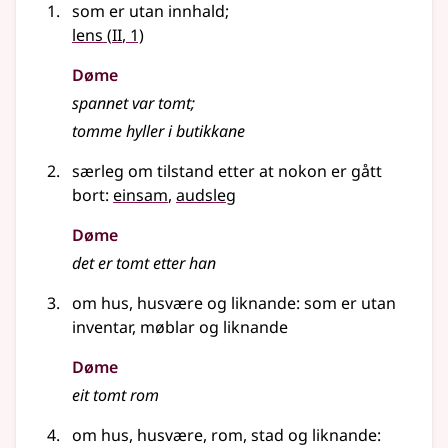
som er utan innhald
;
2
lens
(
II
, 1)
Døme
spannet var tomt
;
tomme hyller i butikkane
særleg om tilstand etter at nokon er gått
bort:
einsam
,
audsleg
Døme
det er tomt etter han
om hus, husvære
og liknande
: som er utan
inventar, møblar
og liknande
Døme
eit tomt rom
om hus, husvære, rom, stad
og liknande
: