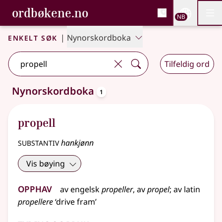
, Bokmålsordboka og N
ordbøkene.no
Nettsi
NB
Men
Gå til hovedinnhold
Tilgjengelighet
Bokmålsordboka og Nynorskordboka
Enkelt søk
|
Nynorskordboka
Tilfeldig ord
oppslagsord
Nynorskordboka
1
Ett treff
.
Ytterligere søkeforslag tilgjengelige
propell
substantiv
hankjønn
Vis bøying
Opphav
av
engelsk
propeller
, av
propel
;
av
latin
propellere
‘drive fram’