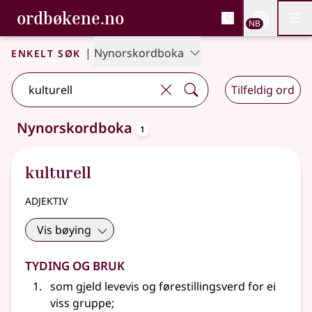
, Bokmålsordboka og N
ordbøkene.no
Nettsi
NB
Men
Gå til hovedinnhold
Tilgjengelighet
Bokmålsordboka og Nynorskordboka
Enkelt søk
|
Nynorskordboka
Tilfeldig ord
oppslagsord
Nynorskordboka
1
Ett treff
.
Ytterligere søkeforslag tilgjengelige
kulturell
adjektiv
Vis bøying
Tyding og bruk
som gjeld levevis og førestillingsverd for ei
viss gruppe
;