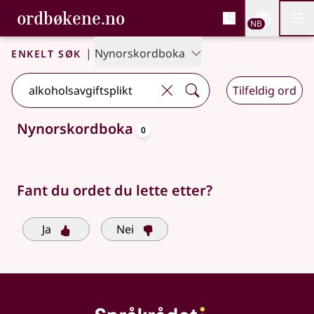
, Bokmålsordboka og N
ordbøkene.no
Nettsi
NB
Men
Gå til hovedinnhold
Tilgjengelighet
Bokmålsordboka og Nynorskordboka
Enkelt søk
|
Nynorskordboka
Tilfeldig ord
oppslagsord
Nynorskordboka
0
Søkeforslag tilgjengelige
Fant du ordet du lette etter?
Ja
Nei