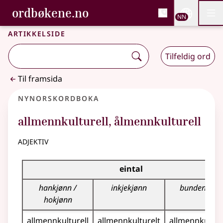
, Bokmålsordboka og N
ordbøkene.no
Nettsi
NN
Men
Gå til hovudinnhald
Tilgjenge
Bokmålsordboka og Nynorskordboka
Artikkelside
Tilfeldig ord
Til framsida
Nynorskordboka
allmennkulturell
,
ålmennkulturell
adjektiv
Bøyningstabell for dette adjektivet
eintal
hankjønn /
inkjekjønn
bunden for
hokjønn
allmennkulturell
allmennkulturelt
allmennkultur