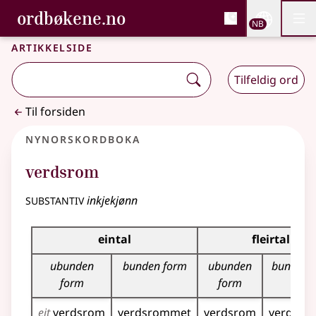
, Bokmålsordboka og N
ordbøkene.no
Nettsi
NB
Men
Gå til hovedinnhold
Tilgjengelighet
Bokmålsordboka og Nynorskordboka
Artikkelside
Tilfeldig ord
Til forsiden
Nynorskordboka
verdsrom
substantiv
inkjekjønn
Bøyningstabell for dette substantivet
eintal
fleirtal
ubunden
bunden form
ubunden
bunden 
form
form
eit
verdsrom
verdsrommet
verdsrom
verdsr