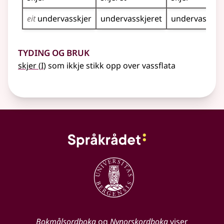
eit
undervasskjer
undervasskjeret
undervasskje
Tyding og bruk
1
skjer
(
I)
som ikkje stikk opp over vassflata
Bokmålsordboka
og
Nynorskordboka
viser