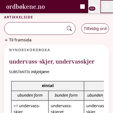
, Bokmålsordboka og N
ordbøkene.no
Nettsi
NN
Men
Gå til hovudinnhald
Tilgjenge
Bokmålsordboka og Nynorskordboka
Artikkelside
Tilfeldig ord
Til framsida
Nynorskordboka
undervass-skjer
,
undervasskjer
substantiv
inkjekjønn
Bøyningstabell for dette substantivet
eintal
f
ubunden form
bunden form
ubunden form
eit
undervass­-
undervass­-
undervass­-
skjer
skjeret
skjer