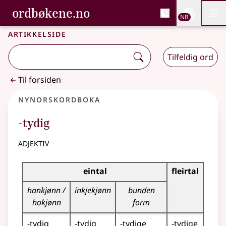
, Bokmålsordboka og N
ordbøkene.no
Nettsi
NB
Men
Gå til hovedinnhold
Tilgjengelighet
Bokmålsordboka og Nynorskordboka
Artikkelside
Tilfeldig ord
Til forsiden
Nynorskordboka
-tydig
adjektiv
Bøyningstabell for dette adjektivet
eintal
fleirtal
hankjønn /
inkjekjønn
bunden
hokjønn
form
-tydig
-tydig
-tydige
-tydige