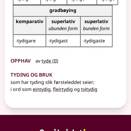
Bøyningstabell for dette adjektivet (gradbøyning)
gradbøying
komparativ
superlativ
superlativ
ubunden form
bunden form
-tydigare
-tydigast
-tydigaste
Opphav
2
av
tyde
(
II)
Tyding og bruk
som har tyding slik førsteleddet seier
;
i ord som
eintydig
,
fleirtydig
og
tvitydig