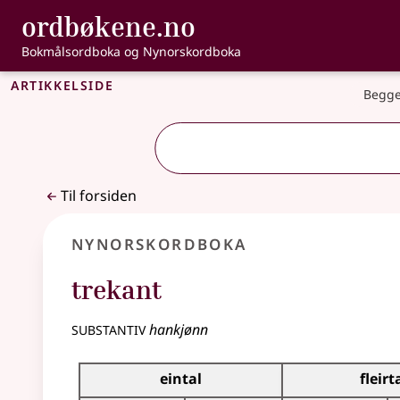
, Bokmålsordbo
ordbøkene.no
Gå til hovedinnhold
Tilgjengelighet
Bokmålsordboka og Nynorskordboka
Artikkelside
Begge
Til forsiden
Nynorskordboka
trekant
substantiv
hankjønn
Bøyningstabell for dette substantivet
eintal
fleirt