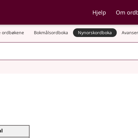
ka og Nynorskordboka
Hjelp
Om ord
 ordbøkene
Bokmålsordboka
Nynorskordboka
Avanser
al