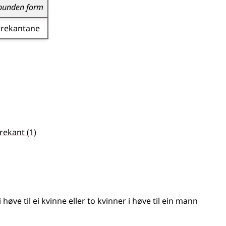
bunden form
trekantane
trekant
(1)
 høve til ei kvinne
eller
to kvinner i høve til ein mann