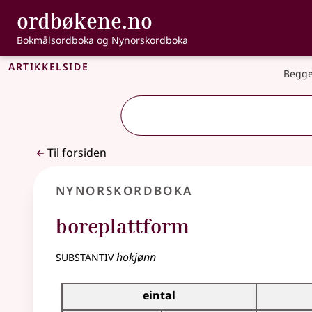
, Bokmålsordbo
ordbøkene.no
Gå til hovedinnhold
Tilgjengelighet
Bokmålsordboka og Nynorskordboka
Artikkelside
Begge
Til forsiden
Nynorskordboka
boreplattform
substantiv
hokjønn
Bøyningstabell for dette substantivet
eintal