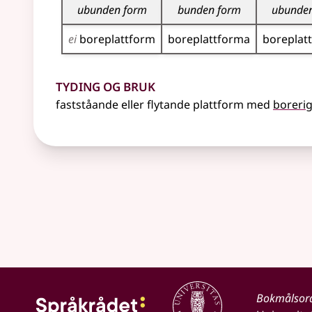
ubunden form
bunden form
ubunden
ei
bore­plattform
bore­plattforma
bore­plat
Tyding og bruk
fastståande
eller
flytande plattform med
boreri
Bokmålsor