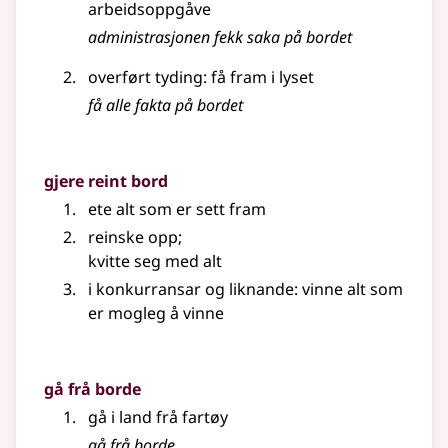
arbeidsoppgåve
administrasjonen fekk saka på bordet
overført tyding
: få fram i lyset
få alle fakta på bordet
gjere reint bord
ete alt som er sett fram
reinske opp
;
kvitte seg med alt
i konkurransar
og liknande
: vinne alt som
er mogleg å vinne
gå frå borde
gå i land frå fartøy
gå frå borde