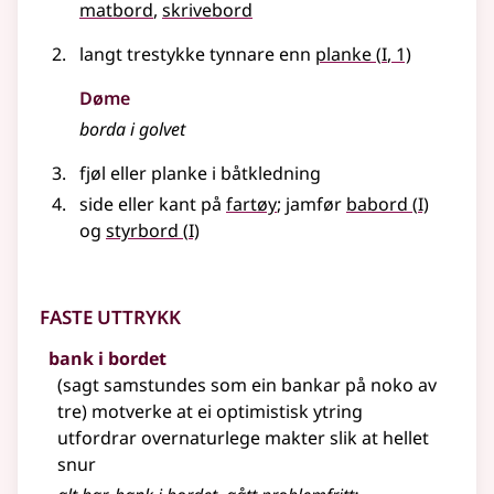
matbord
skrivebord
1
langt trestykke tynnare enn
planke
(
I
, 1)
Døme
borda i golvet
fjøl
eller
planke i båtkledning
1
side
eller
kant på
fartøy
;
jamfør
babord
(
I)
1
og
styrbord
(
I)
Faste uttrykk
bank i bordet
(sagt samstundes som ein bankar på noko av
tre) motverke at ei optimistisk ytring
utfordrar overnaturlege makter slik at hellet
snur