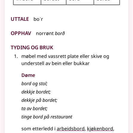
Uttale
boˊr
Opphav
norrønt
borð
Tyding og bruk
møbel med vassrett plate
eller
skive og
understell av bein
eller
bukkar
Døme
bord og stol
;
dekkje bordet
;
dekkje på bordet
;
ta av bordet
;
tinge bord på restaurant
som etterledd i
arbeidsbord
kjøkenbord