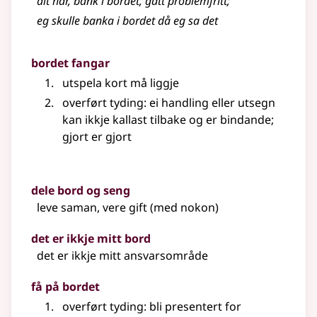
alt har, bank i bordet, gått problemfritt
;
eg skulle banka i bordet då eg sa det
bordet fangar
utspela kort må liggje
overført tyding
: ei handling
eller
utsegn
kan ikkje kallast tilbake og er bindande
;
gjort er gjort
dele bord og seng
leve saman, vere gift (med nokon)
det er ikkje mitt bord
det er ikkje mitt ansvarsområde
få på bordet
overført tyding
: bli presentert for