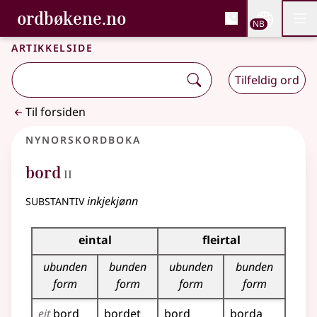
, Bokmålsordboka og N
ordbøkene.no
Nettsi
NB
Men
Gå til hovedinnhold
Tilgjengelighet
Bokmålsordboka og Nynorskordboka
Artikkelside
Tilfeldig ord
Til forsiden
Nynorskordboka
2
bord
II
substantiv
inkjekjønn
Bøyningstabell for dette substantivet
eintal
fleirtal
ubunden
bunden
ubunden
bunden
form
form
form
form
eit
bord
bordet
bord
borda