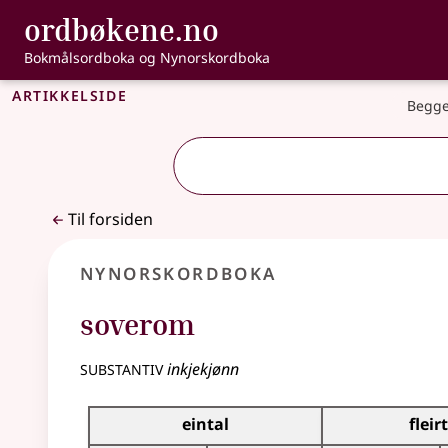
, Bokmålsordbo
ordbøkene.no
Gå til hovedinnhold
Tilgjengelighet
Bokmålsordboka og Nynorskordboka
Artikkelside
Begge
Til forsiden
Nynorskordboka
soverom
substantiv
inkjekjønn
Bøyningstabell for dette substantivet
eintal
fleir