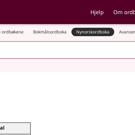
ka og Nynorskordboka
Hjelp
Om ord
 ordbøkene
Bokmålsordboka
Nynorskordboka
Avanser
tal