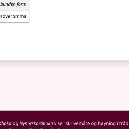
bunden form
soveromma
dboka
og
Nynorskordboka
viser skrivemåte og bøyning i tråd