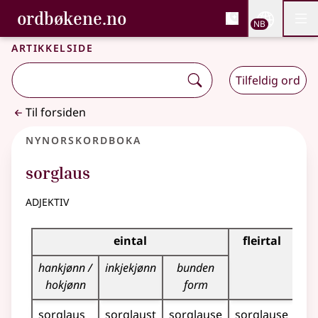
, Bokmålsordboka og N
ordbøkene.no
Nettsi
NB
Men
Gå til hovedinnhold
Tilgjengelighet
Bokmålsordboka og Nynorskordboka
Artikkelside
Tilfeldig ord
Til forsiden
Nynorskordboka
sorglaus
adjektiv
Bøyningstabell for dette adjektivet
eintal
fleirtal
hankjønn /
inkjekjønn
bunden
hokjønn
form
sorglaus
sorglaust
sorglause
sorglause