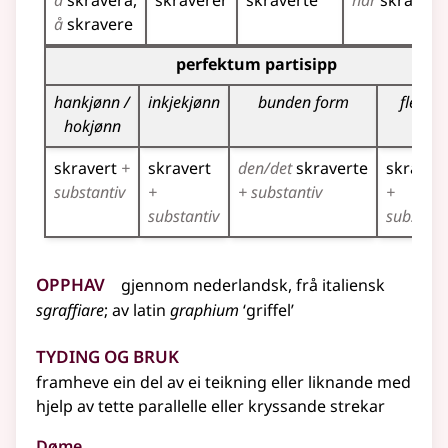
å
skravera
skraverer
skraverte
har
skravert
å
skravere
Bøyningstabell for dette verbet (partisippformer)
perfektum partisipp
hankjønn /
inkjekjønn
bunden form
fleirtal
hokjønn
skravert
+
skravert
den/det
skraverte
skraver
substantiv
+
+ substantiv
+
substantiv
substant
Opphav
gjennom
nederlandsk
,
frå
italiensk
sgraffiare
;
av
latin
graphium
‘griffel’
Tyding og bruk
framheve ein del av ei teikning
eller liknande
med
hjelp av tette parallelle
eller
kryssande strekar
Døme