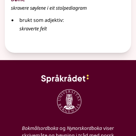
skravere søylene i eit stolpediagram
brukt som
adjektiv
:
skraverte felt
Bokmålsordboka
og
Nynorskordboka
viser
skrivemåte og bøyning i tråd med norsk