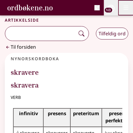
, Bokmålsordboka og N
ordbøkene.no
Nettsi
NB
Men
Gå til hovedinnhold
Tilgjengelighet
Bokmålsordboka og Nynorskordboka
Artikkelside
Tilfeldig ord
Til forsiden
Nynorskordboka
skravere
skravera
verb
Bøyningstabell for dette verbet
infinitiv
presens
preteritum
presens
perfektum