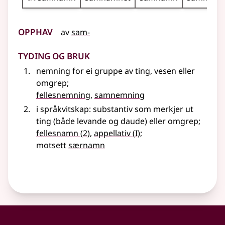
Opphav
av
sam-
Tyding og bruk
nemning for ei gruppe av ting, vesen eller
omgrep
;
fellesnemning
,
samnemning
i
språkvitskap
: substantiv som merkjer ut
ting (både levande og daude)
eller
omgrep
;
1
fellesnamn
(2)
,
appellativ
(
I)
;
motsett
særnamn