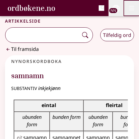
, Bokmålsordboka og N
ordbøkene.no
Nettsi
NN
Men
Gå til hovudinnhald
Tilgjenge
Bokmålsordboka og Nynorskordboka
Artikkelside
Tilfeldig ord
Til framsida
Nynorskordboka
samnamn
substantiv
inkjekjønn
Bøyningstabell for dette substantivet
eintal
fleirtal
ubunden
bunden form
ubunden
bunden
form
form
form
eit
samnamn
samnamnet
samnamn
samnamn