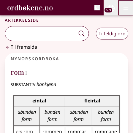
, Bokmålsordboka og N
ordbøkene.no
Nettsi
NN
Men
Gå til hovudinnhald
Tilgjenge
Bokmålsordboka og Nynorskordboka
Artikkelside
Tilfeldig ord
Til framsida
Nynorskordboka
1
rom
I
substantiv
hankjønn
Bøyningstabell for dette substantivet
eintal
fleirtal
ubunden
bunden
ubunden
bunden
form
form
form
form
ein
rom
rommen
rommar
rommane