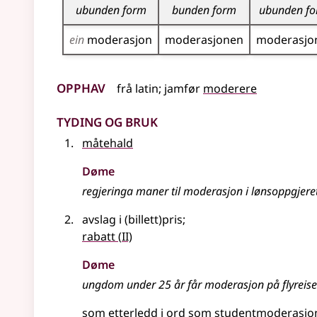
ubunden form
bunden form
ubunden f
ein
moderasjon
moderasjonen
moderasjo
Opphav
frå
latin
;
jamfør
moderere
Tyding og bruk
måtehald
Døme
regjeringa maner til moderasjon i lønsoppgjere
avslag i (billett)pris
;
2
rabatt
(
II)
Døme
ungdom under 25 år får moderasjon på flyreise
som etterledd i ord som
studentmoderasjo