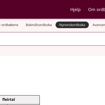
ka og Nynorskordboka
Hjelp
Om ord
 ordbøkene
Bokmålsordboka
Nynorskordboka
Avanser
fleirtal