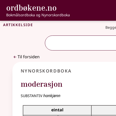
, Bokmålsordbo
ordbøkene.no
Gå til hovedinnhold
Tilgjengelighet
Bokmålsordboka og Nynorskordboka
Artikkelside
Begge
Til forsiden
Nynorskordboka
moderasjon
substantiv
hankjønn
Bøyningstabell for dette substantivet
eintal