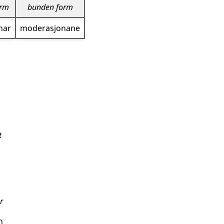
orm
bunden form
nar
moderasjonane
t
r
n