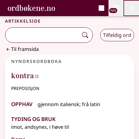
, Bokmålsordboka og N
ordbøkene.no
Nettsi
NN
Men
Gå til hovudinnhald
Tilgjenge
Bokmålsordboka og Nynorskordboka
Artikkelside
Tilfeldig ord
Til framsida
Nynorskordboka
2
kontra
II
preposisjon
Opphav
gjennom
italiensk
;
frå
latin
Tyding og bruk
imot, andsynes, i høve til