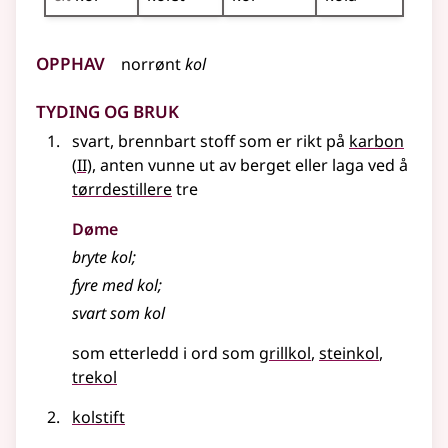
Opphav
norrønt
kol
Tyding og bruk
svart, brennbart stoff som er rikt på
karbon
2
(
II)
, anten vunne ut av berget eller laga ved å
tørrdestillere
tre
Døme
bryte kol
;
fyre med kol
;
svart som kol
som etterledd i ord som
grillkol
steinkol
trekol
kolstift