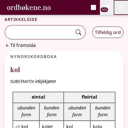
, Bokmålsordboka og N
ordbøkene.no
Nettsi
NN
Men
Gå til hovudinnhald
Tilgjenge
Bokmålsordboka og Nynorskordboka
Artikkelside
Tilfeldig ord
Til framsida
Nynorskordboka
kol
substantiv
inkjekjønn
Bøyningstabell for dette substantivet
eintal
fleirtal
ubunden
bunden
ubunden
bunden
form
form
form
form
eit
kol
kolet
kol
kola