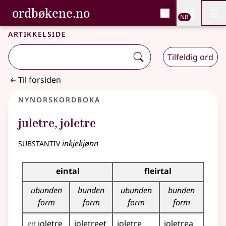
, Bokmålsordboka og N
ordbøkene.no
Nettsi
NB
Men
Gå til hovedinnhold
Tilgjengelighet
Bokmålsordboka og Nynorskordboka
Artikkelside
Tilfeldig ord
Til forsiden
Nynorskordboka
juletre
,
joletre
substantiv
inkjekjønn
Bøyningstabell for dette substantivet
eintal
fleirtal
ubunden
bunden
ubunden
bunden
form
form
form
form
eit
joletre
joletreet
joletre
joletrea