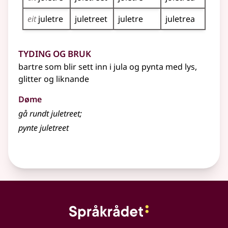
eit
juletre
juletreet
juletre
juletrea
Tyding og bruk
bartre som blir sett inn i jula og pynta med lys,
glitter og liknande
Døme
gå rundt
juletreet
;
pynte juletreet