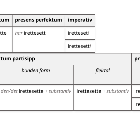
itum
presens perfektum
imperativ
tte
har
irettesett
iretteset
!
irettesett
!
r)
ktum partisipp
pr
bunden form
fleirtal
den/det
irettesette
+ substantiv
irettesette
+ substantiv
ir
ir