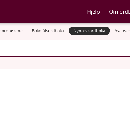
ka og Nynorskordboka
Hjelp
Om ord
 ordbøkene
Bokmålsordboka
Nynorskordboka
Avanser