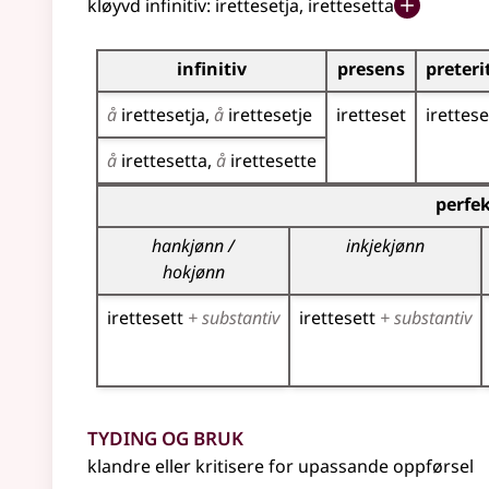
kløyvd infinitiv:
irettesetja, irettesetta
Bøyningstabell for dette verbet
infinitiv
presens
preter
å
irettesetja
å
irettesetje
iretteset
irettese
å
irettesetta
å
irettesette
Bøyningstabell for dette verbet (partisippforme
perfe
hankjønn /
inkjekjønn
hokjønn
irettesett
+ substantiv
irettesett
+ substantiv
Tyding og bruk
klandre eller kritisere for upassande oppførsel