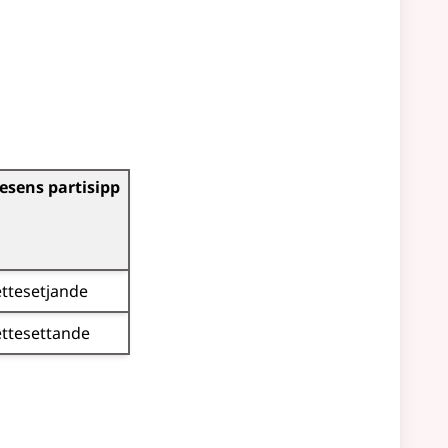
esens partisipp
ettesetjande
ettesettande