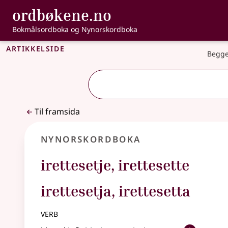
, Bokmålsordbo
ordbøkene.no
Gå til hovudinnhald
Tilgjenge
Bokmålsordboka og Nynorskordboka
Artikkelside
Begge
Til framsida
Nynorskordboka
irettesetje
,
irettesette
irettesetja, irettesetta
verb