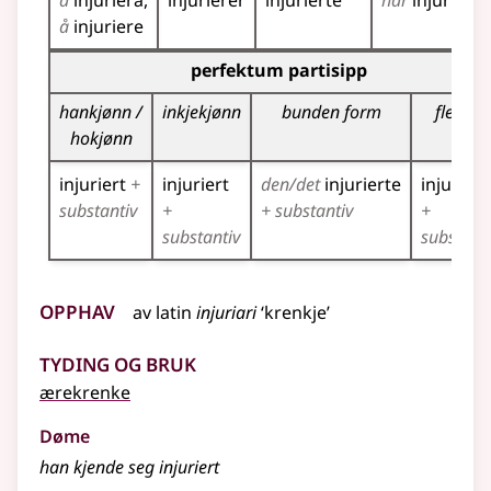
å
injuriera
injurierer
injurierte
har
injuriert
å
injuriere
Bøyningstabell for dette verbet (partisippformer)
perfektum partisipp
hankjønn /
inkjekjønn
bunden form
fleirtal
hokjønn
injuriert
+
injuriert
den/det
injurierte
injuriert
substantiv
+
+ substantiv
+
substantiv
substanti
Opphav
av
latin
injuriari
‘krenkje’
Tyding og bruk
ærekrenke
Døme
han kjende seg injuriert