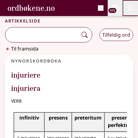
, Bokmålsordboka og N
ordbøkene.no
Nettsi
NN
Men
Gå til hovudinnhald
Tilgjenge
Bokmålsordboka og Nynorskordboka
Artikkelside
Tilfeldig ord
Til framsida
Nynorskordboka
injuriere
injuriera
verb
Bøyningstabell for dette verbet
infinitiv
presens
preteritum
presens
perfektum